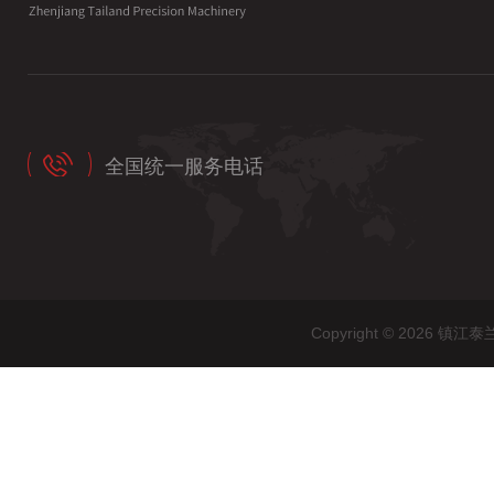
全国统一服务电话
Copyright © 202