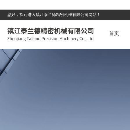
您好，欢迎进入镇江泰兰德精密机械有限公司网站！
首页