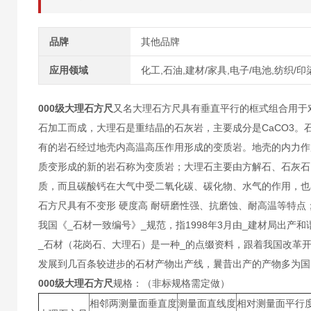
品牌
其他品牌
应用领域
化工,石油,建材/家具,电子/电池,纺织/印
000级大理石方尺
又名大理石方尺具有垂直平行的框式组合用于
石加工而成，大理石是重结晶的石灰岩，主要成分是CaCO3
有的岩石经过地壳内高温高压作用形成的变质岩。地壳的内力作
质变形成的新的岩石称为变质岩；大理石主要由方解石、石灰石
质，而且碳酸钙在大气中受二氧化碳、碳化物、水气的作用，也
石方尺具有不变形 硬度高 耐研磨性强、抗磨蚀、耐高温等特点；
我国《_石材一致编号》_规范，指1998年3月由_建材局出
_石材（花岗石、大理石）是一种_的点缀资料，跟着我国改革
发展到几百条较进步的石材产物出产线，曩昔出产的产物多为国
000级大理石方尺
规格：（非标规格需定做）
相邻两测量面垂直度
测量面直线度
相对测量面平行