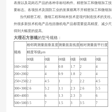
表座以及花岗石产品的各种非标结构件。
精密加工和微细加工技
要标志。各项技术及国防
工业的发展都离不开精密加工和微细加
当代精密工程、微细工程和纳米技术是现代制造技术的支柱
外很多新技术机电产品包括微机电产品都需要提高精度、减少尺
得到大幅度的提高。
大理石方形规
的型号规格：
相邻两测量面垂直度
测量面直线度
相对测量面平行度
规格
精度等级μm
00级
0级
00级
0级
00级
0级
160×160
2
4
0.8
1.7
2
4
200×200
2
4
0.9
1.8
2
4
250×250
2.2
4.5
1
2
2.2
4.5
300×300
2.6
5.2
1.1
2.3
2.6
5.5
400×400
3
6
1.3
2.3
3
6
500×500
3.5
7
1.5
3
3.5
7