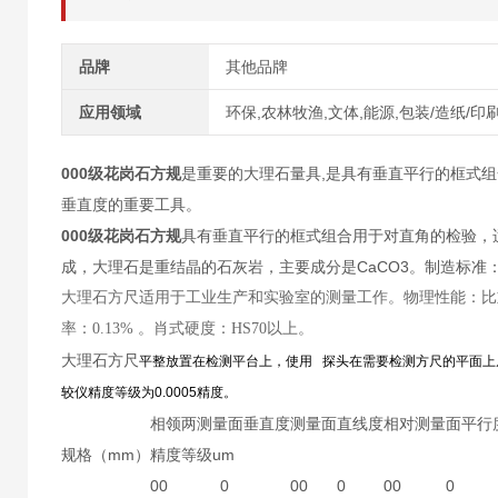
品牌
其他品牌
应用领域
环保,农林牧渔,文体,能源,包装/造纸/印
000级花岗石方规
是重要的大理石量具,是具有垂直平行的框式组
垂直度的重要工具。
000级花岗石方规
具有垂直平行的框式组合用于对直角的检验，
成，大理石是重结晶的石灰岩，主要成分是CaCO3。制造标准：按
大理石方尺适用于工业生产和实验室的测量工作。物理性能：比重：2970-307
率：0.13% 。肖式硬度：HS70以上。
大理石方尺
平整放置在检测平台上，使用 探头在需要检测方尺的平面上
较仪精度等级为0.0005精度。
相领两测量面垂直度
测量面直线度
相对测量面平行
规格（mm）
精度等级um
00
0
00
0
00
0