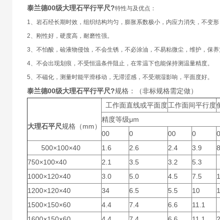
泰兰德00级大理石平行平尺
?
特性与及优点：
1、岩石经长期时效，组织结构均匀，膨胀系数极小，内应力消失，不变形
2、刚性好，硬度高，耐磨性强。
3、不怕酸，硷液物侵蚀，不会生锈，不必涂油，不易粘微尘，维护，保养
4、不会出现划痕，不受恒温条件阻止，在常温下也能保持测温量精度。
5、不磁化，测量时能平滑移动，无滞涩感，不受潮湿影响，平面度好。
泰兰德00级大理石平行平尺
?
规格：（非标规格需定做）
工作面直线或平面度
工作面间平行度
精度等级μm
大理石平尺
规格（mm）
00
0
00
0
500×100×40
1.6
2.6
2.4
3.9
750×100×40
2.1
3.5
3.2
5.3
1000×120×40
3.0
5.0
4.5
7.5
1200×120×40
34
6.5
5.5
10
1500×150×60
4.4
7.4
6.6
11.1
1600×150×60
4.4
7.4
6.6
11.1