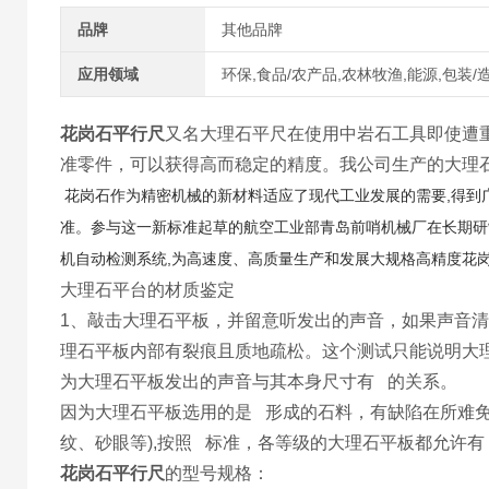
品牌
其他品牌
应用领域
环保,食品/农产品,农林牧渔,能源,包装/
花岗石平行尺
又名大理石平尺在使用中岩石工具即使遭
准零件，可以获得高而稳定的精度。我公司生产的大理
,
花岗石作为精密机械的新材料适应了现代工业发展的需要
得到
准。参与这一新标准起草的航空工业部青岛前哨机械厂在长期研
,
机自动检测系统
为高速度、高质量生产和发展大规格高精度花
大理石平台的材质鉴定
1、敲击大理石平板，并留意听发出的声音，如果声音
理石平板内部有裂痕且质地疏松。这个测试只能说明大
为大理石平板发出的声音与其本身尺寸有 的关系。
因为大理石平板选用的是 形成的石料，有缺陷在所难
纹、砂眼等),按照 标准，各等级的大理石平板都允许有
花岗石平行尺
的型号规格：