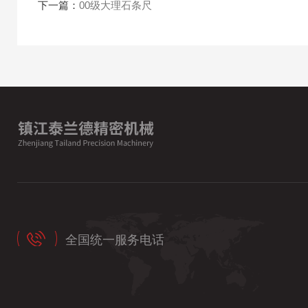
下一篇：
00级大理石条尺
全国统一服务电话