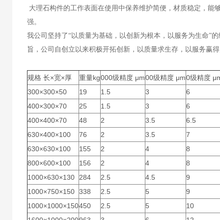
大理石构件的工作表面在使用中保养维护简便，材质稳定，能
强。
我公司坚持了“以质量为基础，以创新为根本，以服务为生命”
旨，公司自创立以来积极开拓创新，以质量求生存，以服务赢得
规格 长×宽×厚
重量kg
000级精度 μm
00级精度 μm
0级精度 μ
300×300×50
19
1.5
3
6
400×300×70
25
1.5
3
6
400×400×70
48
2
3.5
6.5
630×400×100
76
2
3.5
7
630×630×100
155
2
4
8
800×600×100
156
2
4
8
1000×630×130
284
2.5
4.5
9
1000×750×150
338
2.5
5
9
1000×1000×150
450
2.5
5
10