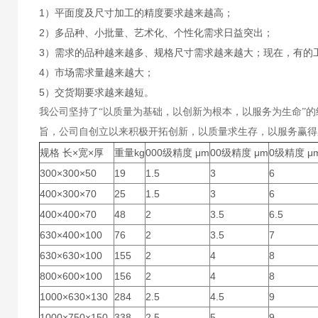
1）平面度及尺寸加工的精度要求越来越高；
2）多品种、小批量、艺术化、个性化需求日益突出；
3）需求的品种越来越多、规格尺寸需求越来越大；现在，有的工件
4）市场需求量越来越大；
5）交货期要求越来越短。
我公司坚持了“以质量为基础，以创新为根本，以服务为生命”
旨，公司自创立以来积极开拓创新，以质量求生存，以服务赢得
规格 长×宽×厚
重量kg
000级精度 μm
00级精度 μm
0级精度 μ
300×300×50
19
1.5
3
6
400×300×70
25
1.5
3
6
400×400×70
48
2
3.5
6.5
630×400×100
76
2
3.5
7
630×630×100
155
2
4
8
800×600×100
156
2
4
8
1000×630×130
284
2.5
4.5
9
1000×750×150
338
2.5
5
9