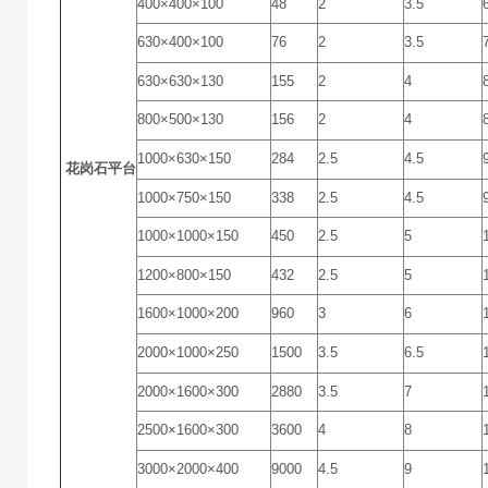
400×400×100
48
2
3.5
630×400×100
76
2
3.5
630×630×130
155
2
4
800×500×130
156
2
4
1000×630×150
284
2.5
4.5
花岗石平台
1000×750×150
338
2.5
4.5
1000×1000×150
450
2.5
5
1200×800×150
432
2.5
5
1600×1000×200
960
3
6
2000×1000×250
1500
3.5
6.5
2000×1600×300
2880
3.5
7
2500×1600×300
3600
4
8
3000×2000×400
9000
4.5
9