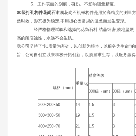
5、工作表面的划痕，碰伤、不影响测量精度。
00级打孔构件花岗石
隶属花岗石机械构件是用於高精度的测量
然时效，形态极为稳定,不用担心因常规的温差而发生变形。
经严格物理试验和选择的花岗石料,结晶细密,质地坚硬，抗压强
高的耐腐蚀性，永远不会生锈。
我公司坚持了“以质量为基础，以创新为根本，以服务为生命”
旨，公司自创立以来积极开拓创新，以质量求生存，以服务赢得
精度等级
重量Kg
规格（mm）
000级（um）
00级（um）
300×200×50
14
1.5
3
300×300×50
19
1.5
3
400×250×70
21
1.5
3