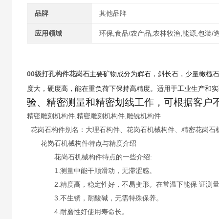
品牌
其他品牌
应用领域
环保,食品/农产品,农林牧渔,能源,包装/
00级打孔构件花岗石
主要矿物成分为辉石，斜长石，少量橄榄
度大，硬度高，能在重负荷下保持高精度。适用于工业生产和实
验、精密测量和精密划线工作，可根据客户
精密雕刻机构件,精密雕刻机构件,雕铣机构件
花岗石构件别名：大理石构件、花岗石机械构件、精密花岗石
花岗石机械构件特点与精度介绍
花岗石机械构件特点的一些介绍:
1.测量中能干顺滑动，无滞涩感。
2.精度高，稳定性好，不易变形。在常温下能保 证测量
3.不生锈，耐酸碱，无需特殊保养。
4.耐磨性好使用寿命长。