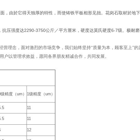
方面，由於它得天独厚的特性，而使铸铁平板相形见拙。花岗石取材於地
度达2290-3750公斤／平方厘米，硬度达莫氏硬度6-7级。极耐
的经营理念，面对激烈的市场竞争，我们始终坚持“质量为本，顾客至上”的
用户以管理求效益，愿同各界朋友精诚合作，共同发展。
0级精度（um）
1级精度（um）
5.5
11
5.5
11
6
12