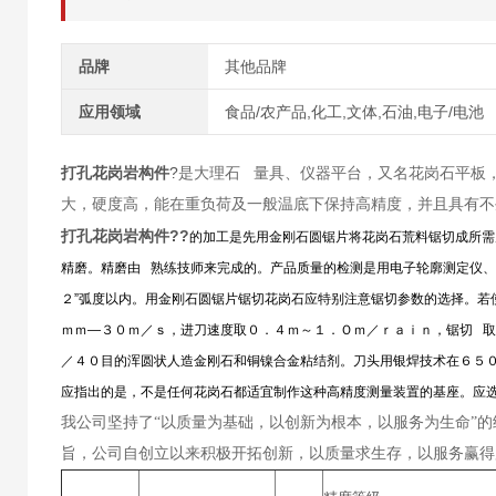
品牌
其他品牌
应用领域
食品/农产品,化工,文体,石油,电子/电池
打孔花岗岩构件
?
是大理石 量具、仪器平台，又名花岗石平板
大，硬度高，能在重负荷及一般温底下保持高精度，并且具有不
打孔花岗岩构件?
?
的加工是先用金刚石圆锯片将花岗石荒料锯切成所需
精磨。精磨由 熟练技师来完成的。产品质量的检测是用电子轮廓测定仪、
２”弧度以内。用金刚石圆锯片锯切花岗石应特别注意锯切参数的选择。若
ｍｍ—３０ｍ／ｓ，进刀速度取０．４ｍ～１．Ｏｍ／ｒａｉｎ，锯切 取２
／４０目的浑圆状人造金刚石和铜镍合金粘结剂。刀头用银焊技术在６５
应指出的是，不是任何花岗石都适宜制作这种高精度测量装置的基座。应
我公司坚持了“以质量为基础，以创新为根本，以服务为生命”
旨，公司自创立以来积极开拓创新，以质量求生存，以服务赢得