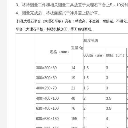
3、将待测量工件和相关测量工具放置于大理石平台上5～10分
4、测量完成后，将板面擦拭干净并盖上防护罩。
打孔大理石平台（大理石平板）具有：精度高、不生锈、耐酸碱、不磁化
平台（大理石平板）料经机械加工，手工精研而成。
精度等级
重量Kg
规格（mm）
000级（um）
00级（um）
300×200×50
14
1.5
3
300×300×50
19
1.5
3
400×250×70
21
1.5
3
400×400×100
48
2
3.5
630×400×100
76
2
3.5
630×630×130
155
2
4