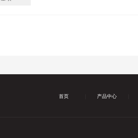
首页
产品中心