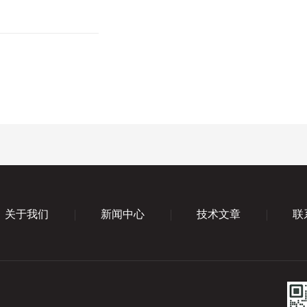
关于我们
新闻中心
技术文章
联