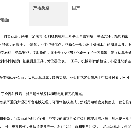
产地类别
国产
/船舶
 的岩石层，采用 “济南青”石料经机械加工和手工精磨制成。黑色光泽，结构精密
耐酸碱，耐磨性，不磁化，不变型等优点。花岗石平板适用于机械工厂的测量工具。 
料，结晶细密，质地坚硬，抗压强度达2290-3750公斤／平方厘米，硬度达莫氏硬度
质材料制成的 基准测量工具，对仪器仪表、 工具、机械 制件的检验，都是理想的
重物磕砸石面，以免出现凹坑，影响美观。麻石和花岗石较易于打扫和保养，闲时
了全部油漆后，就用钢丝绒擦拭和用电动磨光机磨光。
损严重的大理石平台难以处理，可用钢丝绒擦拭，然后用电动磨光机磨光，使它恢
擦亮，当表面沾污时适宜用一些较淡的腐蚀剂如柠檬汁或醋清洁污痕，切忌使用肥
， 时可重复操作，然后清洗并弄干。对化妆品、茶和烟草污迹，可涂上双氧水，停