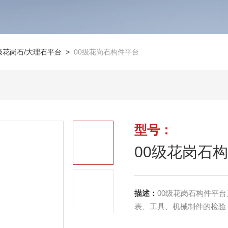
级花岗石/大理石平台
>
00级花岗石构件平台
型号：
00级花岗石
描述：
00级花岗石构件平台又名大理石平板是用 的石
表、工具、机械制件的检验