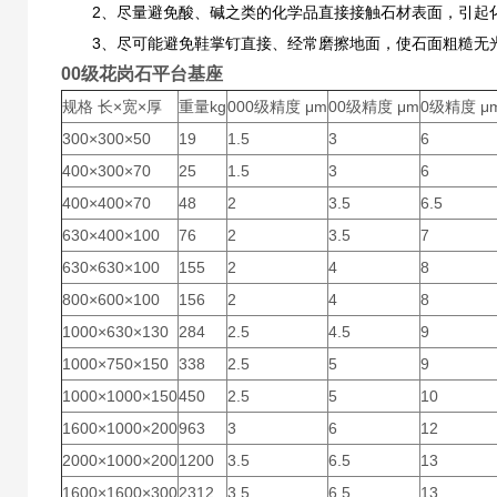
2、尽量避免酸、碱之类的化学品直接接触石材表面，引起化
3、尽可能避免鞋掌钉直接、经常磨擦地面，使石面粗糙无
00级花岗石平台基座
规格 长×宽×厚
重量kg
000级精度 μm
00级精度 μm
0级精度 μ
300×300×50
19
1.5
3
6
400×300×70
25
1.5
3
6
400×400×70
48
2
3.5
6.5
630×400×100
76
2
3.5
7
630×630×100
155
2
4
8
800×600×100
156
2
4
8
1000×630×130
284
2.5
4.5
9
1000×750×150
338
2.5
5
9
1000×1000×150
450
2.5
5
10
1600×1000×200
963
3
6
12
2000×1000×200
1200
3.5
6.5
13
1600×1600×300
2312
3.5
6.5
13