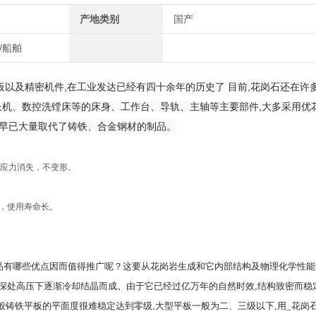
产地类别
国产
/船舶
板以及精密机件,在工业发达已经有四十余年的历史了 目前,花岗石还在许
长机、数控洗镗床等的床身、工作台、导轨、主轴等主要部件,大多采用优
,早已大量取代了铸铁、合金钢材的制品。
应力消失，不变形。
，使用寿命长。
。
品有哪些优点因而值得推广呢？这要从花岗岩生成和它内部结构及物理化学性能
深处高压下逐渐冷却结晶而成。由于它已经过亿万年的自然时效
,
结构致密而稳
般铸铁平板的平面度很难稳定达到零级
,
大型平板一般为二、三级以下
,
用_花岗