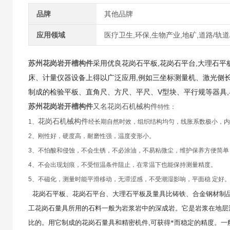
品牌
其他品牌
应用领域
医疗卫生,环保,生物产业,地矿,道路/轨道
苏州花岗岩开槽构件
采用优良花岗石平板,花岗石平台,大理石平
床、计量仪器设备上得以广泛应用,例如三坐标测量机、激光侧
制成的检验平板、直角尺、方尺、平尺、V型块、平行规等器具
苏州花岗岩开槽构件
又名花岗石机械构件
特性：
花岗石机械构件
1、
经长期自然时效，组织结构均匀，线胀系数极小，内
2、刚性好，硬度高，耐磨性强，温度变形小。
3、不怕酸和侵蚀，不会生锈，不必涂油，不易粘微尘，维护保养方便简单
4、不会出现划痕，不受恒温条件阻止，在常温下也能保持测量精度。
5、不磁化，测量时能平滑移动，无滞涩感，不受潮湿影响，平面稳 定好
花岗石平板、花岗石平台、大理石平板及量具比铸铁、合金钢材制
工花岗石量具所用的石料一般为岩浆岩中的深成岩。它是岩浆在地层
比的。用它制成的花岗石量具和精密机件
,
可获得*而稳定的精度。一