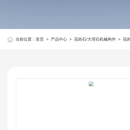
当前位置：
首页
>
产品中心
>
花岗石/大理石机械构件
>
花