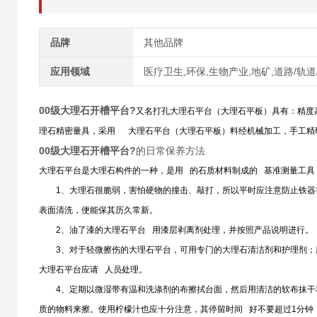
品牌
其他品牌
应用领域
医疗卫生,环保,生物产业,地矿,道路/轨道
00级大理石开槽平台
?
又名打孔大理石平台（大理石平板）具有：精度
理石精密量具，采用 大理石平台（大理石平板）料经机械加工，手工精
00级大理石开槽平台
?
的日常保养方法
大理石平台是大理石构件的一种，是用 的石质材料制成的 基准测量工具
1、大理石很脆弱，害怕硬物的撞击、敲打，所以平时应注意防止铁器等
表面清洗，便能保其历久常新。
2、油了漆的大理石平台 用漆层剥离剂处理，并按照产品说明进行。 
3、对于轻微擦伤的大理石平台，可用专门的大理石清洁剂和护理剂；磨
大理石平台应请 人员处理。
4、定期以微湿带有温和洗涤剂的布擦拭台面，然后用清洁的软布抹干和
质的物料来擦。使用柠檬汁也应十分注意，其停留时间 好不要超过1分钟