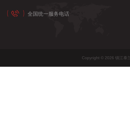
全国统一服务电话
Copyright © 202