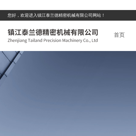
您好，欢迎进入镇江泰兰德精密机械有限公司网站！
首页