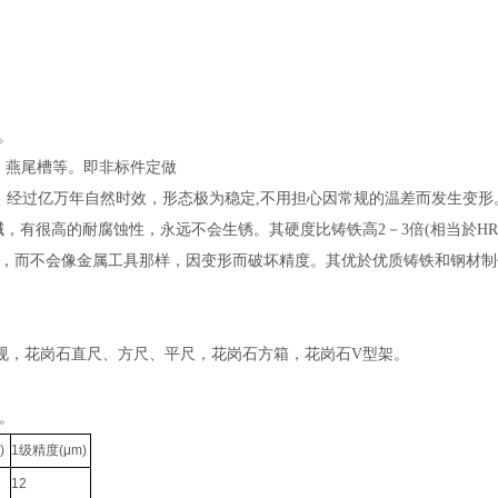
长。
、燕尾槽等。即非标件定做
过亿万年自然时效，形态极为稳定,不用担心因常规的温差而发生变形。抗压强
，有很高的耐腐蚀性，永远不会生锈。其硬度比铸铁高2－3倍(相当於HRC
，而不会像金属工具那样，因变形而破坏精度。其优於优质铸铁和钢材制
规，花岗石直尺、方尺、平尺，花岗石方箱，花岗石V型架。
。
)
1级精度(μm)
12