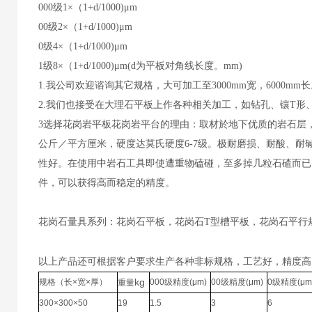
000级1×（1+d/1000)μm
00级2×（1+d/1000)μm
0级4×（1+d/1000)μm
1级8×（1+d/1000)μm(d为平板对角线长度。mm)
1.我公司欢迎谘询其它规格，大可加工至3000mm宽，6000mm
2.我们也接受在大理石平板上作各种相关加工，如钻孔、镶T形
3选择花岗岩平板花岗岩平台的理由：取材於地下优质的岩石层，经
公斤／平方厘米，硬度达莫氏硬度6-7级。极耐磨损、耐酸、耐碱
性好。在使用中岩石工具即使遭重物磕碰，至多掉几粒石碴而已
件，可以获得高而稳定的精度。
花岗石量具系列：花岗石平板，花岗石T型槽平板，花岗石平行
以上产品还可根据客户要求生产各种非标规格，工艺好，精度高
kg
规格（长×宽×厚）
000级精度(μm)
00级精度(μm)
0级精度(μm
重量
300×300×50
19
1.5
3
6