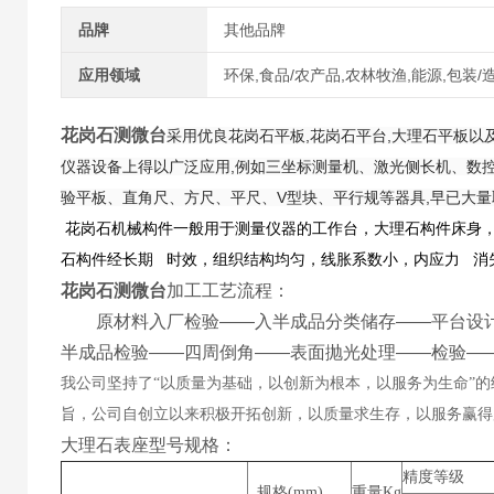
品牌
其他品牌
应用领域
环保,食品/农产品,农林牧渔,能源,包装/
花岗石测微台
采用优良花岗石平板,花岗石平台,大理石平板以
仪器设备上得以广泛应用,例如三坐标测量机、激光侧长机、数
验平板、直角尺、方尺、平尺、V型块、平行规等器具,早已大
花岗石机械构件一般用于测量仪器的工作台，大理石构件床身
石构件经长期 时效，组织结构均匀，线胀系数小，内应力 消
花岗石测微台
加工工艺流程：
原材料入厂检验——入半成品分类储存——平台设计—
半成品检验——四周倒角——表面抛光处理——检验—
我公司坚持了“以质量为基础，以创新为根本，以服务为生命”
旨，公司自创立以来积极开拓创新，以质量求生存，以服务赢得
大理石表座型号规格：
精度等级
规格(mm)
重量Kg