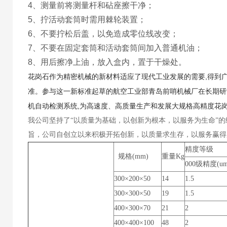
4、测量前将测量杆和砧座擦干净；
5、拧活动套筒时需用棘轮装置；
6、不要拧松后盖，以免造成零位线改变；
7、不要在固定套筒和活动套筒间加入普通机油；
8、用后擦净上油，放入盒内，置于干燥处。
,
花岗石作为精密机械的新材料适应了现代工业发展的需要
得到
准。参与这一新标准起草的航空工业部青岛前哨机械厂在长期研
,
机自动检测系统
为高速度、高质量生产和发展大规格高精度花
我公司坚持了“以质量为基础，以创新为根本，以服务为生命”
旨，公司自创立以来积极开拓创新，以质量求生存，以服务赢得
精度等级
规格(mm)
重量Kg
000级精度(um
300×200×50
14
1.5
300×300×50
19
1.5
400×300×70
21
2
400×400×100
48
2