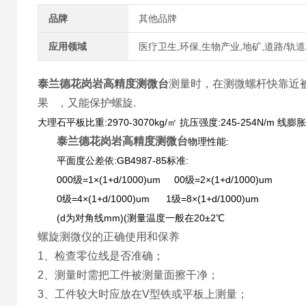
品牌
其他品牌
应用领域
医疗卫生,环保,生物产业,地矿,道路/轨道
泰兰德花岗岩高精度测微台
测量时，在测微螺杆快靠近
果 ，又能保护螺旋.
大理石平板比重:2970-3070kg/㎡ 抗压强度:245-254N/m 线膨胀
泰兰德花岗岩高精度测微台
物理性能:
平面度公差依:GB4987-85标准:
000级=1×(1+d/1000)um 00级=2×(1+d/1000)um
0级=4×(1+d/1000)um 1级=8×(1+d/1000)um
(d为对角线mm)(测量温度一般在20±2℃
螺旋测微仪的正确使用和保养
1、检查零位线是否准确；
2、测量时需把工件被测量面擦干净；
3、工件较大时应放在V型铁或平板上测量；