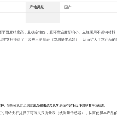
产地类别
国产
面平面度精度高，且稳定性好，受环境温度影响小。立柱采用不锈钢材料
。回转支杆提供了可装夹只测量表（或测量传感器），从而扩大了本产品的
,维护。物理性稳定,组织缜密,受撞击晶粒脱落,表面不起毛边,不影响其平面精度。
仪的回转支杆提供了可装夹只测量表（或测量传感器），从而使得本产品