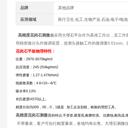
品牌
其他品牌
应用领域
医疗卫生,化工,生物产业,石油,电子/电池
高精度花岗石测微台
采用
大理石平台
作为基准工作台，其工作
用精密微分头作微调装置，使测头接触工作的微调量0.01mm
花岗石平板物理特性：
比重：2970-3070kg/m3
抗压强度：245-254kg/mm2
弹性磨量：1.27-1.47N/mm2
线膨胀系数：4.6×10—6/℃
吸水率0.13%
肖氏硬度HS70以上。
精度分别为000，00，0，1级是 加工企业划线，检验的理想工具。
高精度花岗石测微台
的特点:不变形,硬度高,耐磨性强。 抗磨蚀,耐高温
不带量表，客户可自行购置量表，各地均有出售。大理石测微