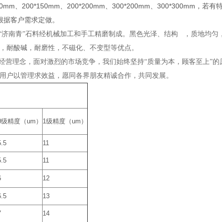
00*150mm、200*200mm、300*200mm、300*300mm，
上可根据客户需求定做。
“济南青”石料经机械加工和手工精磨制成。黑色光泽、结构 ，质地均匀
，耐酸碱，耐磨性，不磁化、不变型等优点。
的经营理念，面对激烈的市场竞争，我们始终坚持“质量为本，顾客至上”的
用户以管理求效益，愿同各界朋友精诚合作，共同发展。
0级精度（um）
1级精度（um）
5.5
11
5.5
11
6
12
6.5
13
7
14