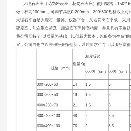
大理石表座（花岗岩表座、花岗石表座）使用规格：150*150mm、2
做，杆高260mm，可调节高度0-200mm，300*300规格以
大理石平台
是大理石 量具、仪器平台，又名花岗石平板，采用
硬度高，能在重负荷及一般温底下保持高精度，并且具有不生锈
我公司坚持了“以质量为基础，以创新为根本，以服务为生命”
旨，公司自创立以来积极开拓创新，以质量求生存，以服务赢得
精度等级
重量Kg
规格（mm）
000级（um）
00级（um）
300×200×50
14
1.5
3
300×300×50
19
1.5
3
400×250×70
21
1.5
3
400×400×100
48
2
3.5
630×400×100
76
2
3.5