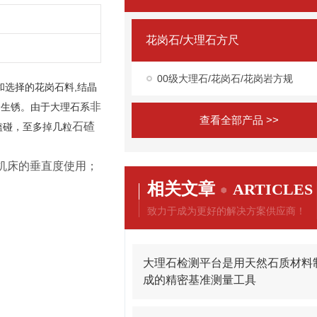
花岗石/大理石方尺
00级大理石/花岗石/花岗岩方规
和选择的花岗石料,结晶
非
会生锈。由于大理石系
查看全部产品 >>
石碴
磕碰，至多掉几粒
校机床的垂直度使用；
相关文章
ARTICLES
致力于成为更好的解决方案供应商！
大理石检测平台是用天然石质材料
成的精密基准测量工具