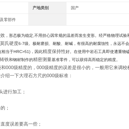
产地类别
国产
车及零部件
时效
，形态极为稳定,不用担心因常规的温差而发生变形。经严格物理试验
莫氏硬度
6-7级。极耐磨损、耐酸、耐碱，有很高的耐腐蚀性，永远不
精度保持性
相当于HRC>51)，因此
好。在使用中岩石工具即使遭重物
铸铁
精密测量
和钢材制作的
基准零件，可以获得高而稳定的精度。
级和000级精度的，000级精度的误差是很小的，一般用它来调
介绍一下大理石方尺的000级标准：
石头进行加工；
样的；
，垂直度误差要高一些；