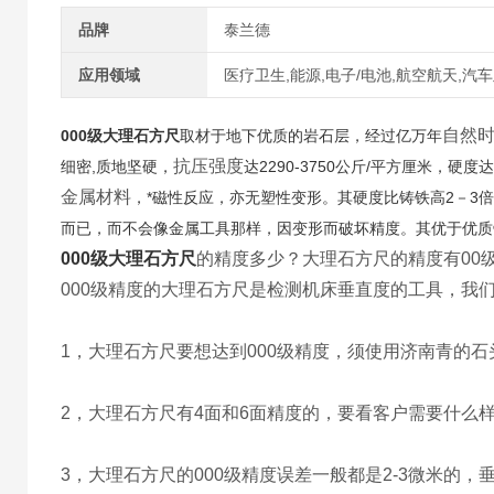
品牌
泰兰德
应用领域
医疗卫生,能源,电子/电池,航空航天,汽
自然
000级大理石方尺
取材于地下优质的岩石层，经过亿万年
抗压强度
细密,质地坚硬，
达2290-3750公斤/平方厘米，硬度达
金属材料
，*磁性反应，亦无塑性变形。其硬度比铸铁高2－3倍(
而已，而不会像金属工具那样，因变形而破坏精度。其优于优质
000级大理石方尺
的精度多少？大理石方尺的精度有00
000级精度的大理石方尺是检测机床垂直度的工具，我们
1，大理石方尺要想达到000级精度，须使用济南青的
2，大理石方尺有4面和6面精度的，要看客户需要什么
3，大理石方尺的000级精度误差一般都是2-3微米的