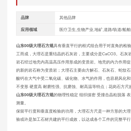
品牌
其他品牌
应用领域
医疗卫生,生物产业,地矿,道路/轨道/船舶
山东00级大理石方规
具有垂直平行的框式组合用于对直角的检验
工而成，大理石是重结晶的石灰岩，主要成分是CaCO3。石
岩石经过地壳内高温高压作用形成的变质岩。地壳的内力作用促
的新的岩石称为变质岩；大理石主要由方解石、石灰石、蛇纹石
酸钙在大气中受二氧化碳、碳化物、水气的作用，也容易风化和
不变形 硬度高 耐磨性强、抗磨蚀、耐高温等特点；花岗石方尺的平
山东00级大理石方规
的物理性稳定 组织缜密 受撞击晶粒脱落
测量。
保留平行度和垂直度检验的功用，大理石方尺是一种方形的大理
验或许是加工石材共建的平行成效，以达成各个工件的完整平行