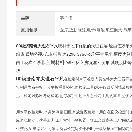
品牌
泰兰德
应用领域
医疗卫生,能源,电子/电池,航空航天,汽
00级济南青大理石平尺
取材于地下优质的大理石层,经由亿万年
抗压强度
莫
细密,质地坚硬,
达2290-3750公斤/平方厘米,硬度达
非金属材料
由于花岗石系
,*磁性反应,亦无塑性变形.其硬度比铸铁
级.
00级济南青大理石平尺
在检定时对于检定人员在特大大理石平台上
特别是岩石平板，其平板重量较轻,而检定工具(水平仪或反射镜及桥
形，检定时除应考虑检定地点稳定外,还应注意检定工具的重量,必要
用水平仪检定时,本身为测量基面,其放置应稳定；用自准直仪检定时
应避免振动，这是因为:工厂常将小平板置于钳工台或桌子上,牢固稳
生变化,测量结果不可靠，所以检定这类平板时,平板应移至牢固稳定