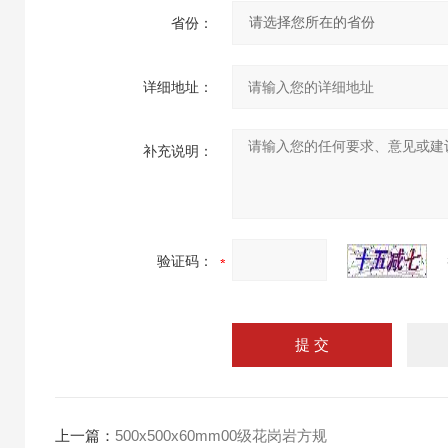
省份：
详细地址：
补充说明：
验证码：
上一篇：
500x500x60mm00级花岗岩方规