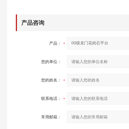
产品咨询
产品：
您的单位：
您的姓名：
联系电话：
常用邮箱：