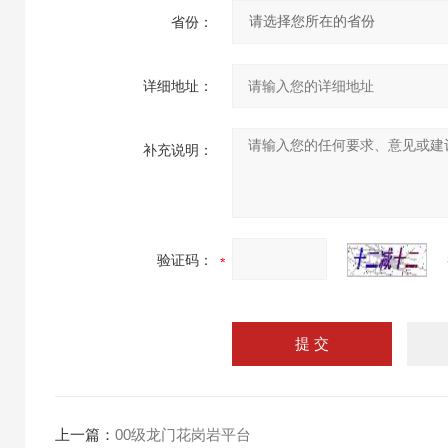
省份：
详细地址：
补充说明：
验证码：
上一篇：
00级龙门花岗岩平台