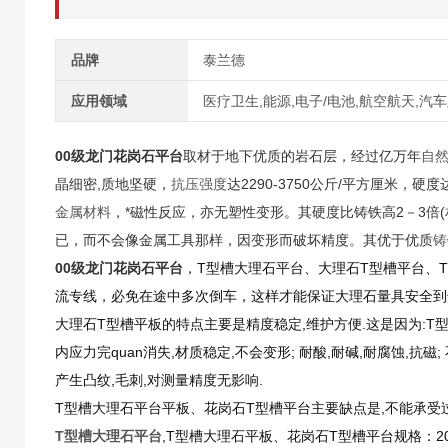
品牌
泰兰德
应用领域
医疗卫生,能源,电子/电池,航空航天,汽
00级龙门花岗石平台
取材于地下优质的岩石层，经过亿万年
自
晶细密,质地坚硬，
抗压强度
达2290-3750公斤/平方厘米，硬度
金属材料
，*磁性反应，亦无塑性变形。其硬度比铸铁高2－3倍(相
已，而不会像金属工具那样，因变形而破坏精度。其优于优质
铸
00级龙门花岗石平台
，T型槽大理石平台、大理石T型槽平台、
流专线，必免在途中多次倒车，这样才能保证大理石量具安全到
大理石T型槽平板的特点主要是精度稳定,维护方便.这是因为:T
内应力完quan消失,材质稳定,不会变形; 耐酸,耐碱,耐腐蚀,抗
产生凸纹,毛刺,对测量精度无影响.
T型槽大理石平台平板、花岗石T型槽平台主要缺点是,不能承受过
T型槽大理石平台
,T型槽大理石平板、花岗石T型槽平台规格：200*