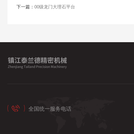
下一篇：
00级龙门大理石平台
全国统一服务电话