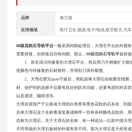
品牌
泰兰德
应用领域
医疗卫生,能源,电子/电池,航空航天,汽
00级花岗石导轨平台
一般采用间隙处理后，大理石平台的外观有
需要拼接，但拼接后仍有间隙。那么，
00级花岗石导轨平台
拼接
1、首先清洁待修复的大理石平台，然后用刀片稍微扩大裂缝
使颜色与待修复的石材相邻，并用刮刀填补裂缝。
干燥后，用机器将大理石由粗磨至细磨
2、大理石胶完quan
材。保护剂的选择不仅要有良好的防水功能，还要考虑到对宾馆
以及酒渍、咖啡渍等。
大理岩原指产于云南省大理的白色带有黑色花纹的石灰岩，剖面
后来大理石这个名称逐渐发展成称呼一切有各种颜色花纹的，用
也称为大理石。关于大理石的名称，有一种说法—以前中国大理
不同等级的大理石板材的外观有所不同。因为大理石是天然形成