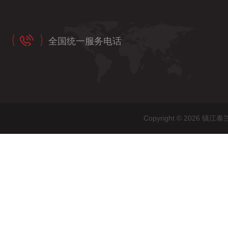
全国统一服务电话
Copyright © 202