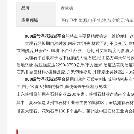
品牌
泰兰德
应用领域
医疗卫生,能源,电子/电池,航空航天,汽
000级气浮花岗岩平台
的特点主要是精度稳定、维护便利.这
大理石经长期自然时效,内应力*消失,材质不乱,不会变形; 
或划伤后,只会产生凹坑,不产生凸纹、毛刺,对丈量精度无影响.
大理石平台取材于地下优质的大理石层,经由亿万年天然时效
质地坚硬,抗压强度达2290-3750公斤/平方厘米,硬度达莫氏
石系非金属材料,*磁性反应,亦无塑性变形.其硬度比铸铁高2－3倍(
000级气浮花岗岩平台
是用自然的石质材料制成的精密基准
面,由于它得天独厚的特性,而使铸铁平板相形见绌.
山东莱州目前拥有石材企业2200多家，莱州石材业产值占全市
其中，夏秋镇是莱州市石材工业最主要的集聚区，全镇拥有石材企
涵盖大理石、花岗石等100多个品种。莱州被中国石材工业协会