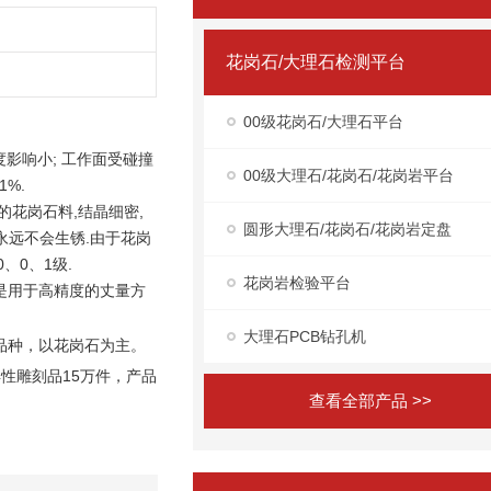
花岗石/大理石检测平台
00级花岗石/大理石平台
度影响小; 工作面受碰撞
00级大理石/花岗石/花岗岩平台
%.
花岗石料,结晶细密,
圆形大理石/花岗石/花岗岩定盘
,永远不会生锈.由于花岗
、0、1级.
花岗岩检验平台
是用于高精度的丈量方
大理石PCB钻孔机
材品种，以花岗石为主。
性雕刻品15万件，产品
查看全部产品 >>