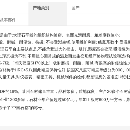
产地类别
国产
车及零部件
是由于:大理石平板的组织结构缜密、表面光滑耐磨、粗糙度数值小;
耐酸、耐碱、耐侵蚀、抗磁; 不会受潮生锈,使用维护利便; 线胀系数小,受温
大理石平台主要缺点是,不能承受过大的撞击、敲打,湿度高会变形,吸湿性为1
,形态极为不乱,不用担心因常规的温差而发生变形经严格物理试验和选择的
硬度6-7级.（肖氏硬度SH70以上）极耐磨损、耐酸、耐碱,有很高的耐侵蚀性
相称于HRC>51),因此精度保持性好.按国家尺度可精度等级分为000、00
丈量工具,对仪器表、精密工具、机械制件的检修,都是理想的基准面.特别
GDP的18%。莱州石材储量丰富，品种繁多，质地优良，主产20多个石
业1300多家，石材业年产值超过50亿元，年加工板材600万平方米，异
授予了“中国石都"的称号。