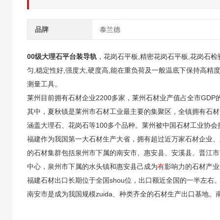
品牌
泰兰德
00级大理石平台装导轨
，花岗石平板
,精密花岗石平板,
花岗石检
匀,稳定性好,强度大,硬度高,能在重负荷及一般温底下保持高精度
测量工具。
莱州目前拥有石材企业2200多家，莱州石材业产值占全市GD
其中，夏秋镇是莱州市石材工业最主要的集聚区，全镇拥有石材企
涵盖大理石、花岗石等100多个品种。莱州被中国石材工业协会
福建作为我国第一大石材生产大省，拥有超过近万家石材企业、
的石材集群包括泉州市下属的南安市、惠安县、安溪县、晋江市
中心，泉州市下属的水头镇和惠安县己成为
有
影响力的石材产业
福建石材出口长期位于全国shou位，出口额近全国的一半左右
南安市是成为我国规模zuida、种类齐全的石材生产出口基地。