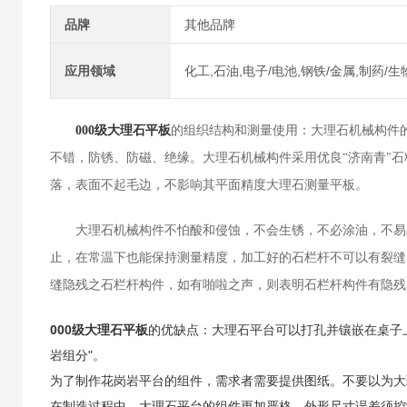
品牌
其他品牌
应用领域
化工,石油,电子/电池,钢铁/金属,制药/
000级大理石平板
的组织结构和测量使用：大理石机械构件
不错，防锈、防磁、绝缘。大理石机械构件采用优良“济南青"
落，表面不起毛边，不影响其平面精度大理石测量平板。
大理石机械构件不怕酸和侵蚀，不会生锈，不必涂油，不易
止，在常温下也能保持测量精度，加工好的石栏杆不可以有裂缝
缝隐残之石栏杆构件，如有啪啦之声，则表明石栏杆构件有隐残
000级大理石平板
的优缺点：大理石平台可以打孔并镶嵌在桌子上
岩组分"。
为了制作花岗岩平台的组件，需求者需要提供图纸。不要以为大
在制造过程中，大理石平台的组件更加严格。外形尺寸误差须控