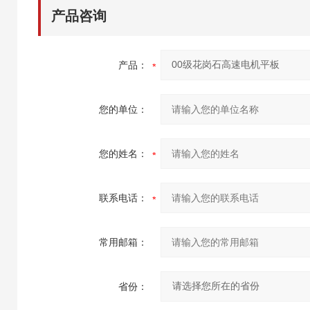
产品咨询
产品：
您的单位：
您的姓名：
联系电话：
常用邮箱：
省份：