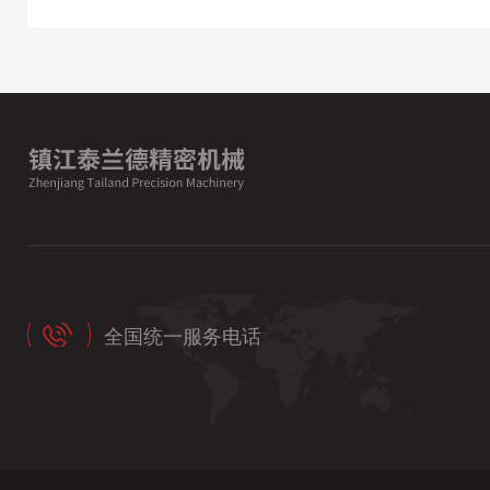
全国统一服务电话