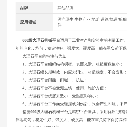
品牌
其他品牌
医疗卫生,生物产业,地矿,道路/轨道/船
应用领域
件
000级大理石机械平台
适用于工业生产和实验室的测量工作
年的老化，均匀，稳定性好、强度大、硬度高，能在重负荷下保
大理石平台的特性与优点：
1、大理石平台组织结构稠密、表面光滑、粗糙度数值小；
2、大理石经长期时效，内应力消失，材质稳定，不会变形
3、大理石平台耐酸、耐碱、、抗磁；
4、大理石平台不会受潮生锈，使用、维护方便；
5、大理石平台线胀系数小，受温度影响小；
6、大理石平台工作面受碰撞或划伤后，只会产生凹坑，不
精密
000级大理石机械平台
是精密平台量具，采用优质"济南
质地均匀，稳定性好、强度大、硬度高，能在重负荷下保持高精