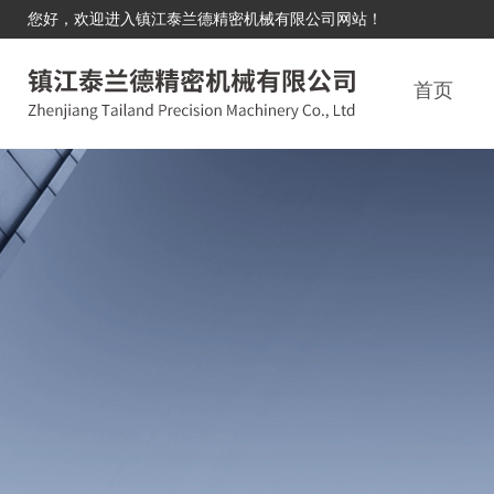
您好，欢迎进入镇江泰兰德精密机械有限公司网站！
首页