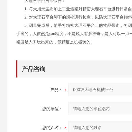
大理石平台日常保养：
1. 每天用无尘布加上工业酒精对精密大理石平台进行日常
2. 对大理石平台脚下的螺栓进行检查，以防大理石平台倾
3. 测量完成后，随手将精密大理石平台上的物品带走，将测
手磨的，人依然是gao
精度，不是说人有多神奇，是人可以一点
精度是人工玩出来的，低精度是机器玩的。
产品咨询
产品：
您的单位：
您的姓名：