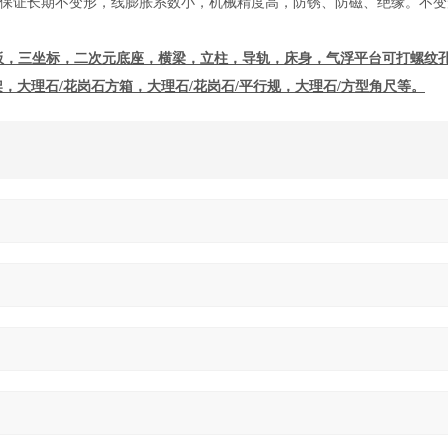
保证长期不变形，线膨胀系数小，机械精度高，防锈、防磁、绝缘。不变
板，三坐标，二次元底座，横梁，立柱，导轨，床身，气浮平台可打螺纹孔
，大理石/花岗石方箱，大理石/花岗石/平行规，大理石/方型角尺等。