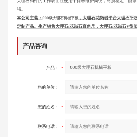
大理石构件的工作表面在使用中保养维护简便，材质稳定，能够
强。
本公司主营：
，大理石花岗岩平台大理石平
000级大理石机械平板
定制产品。生产销售大理石/花岗石直角尺，大理石/花岗石V型架
产品咨询
产品：
您的单位：
您的姓名：
联系电话：