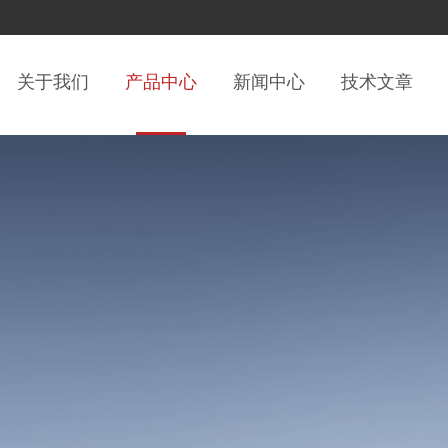
关于我们
产品中心
新闻中心
技术文章