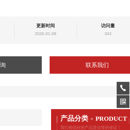
更新时间
访问量
2026-01-08
343
询
联系我们
产品分类
PRODUCT
我们相信好的产品是信誉的保证！