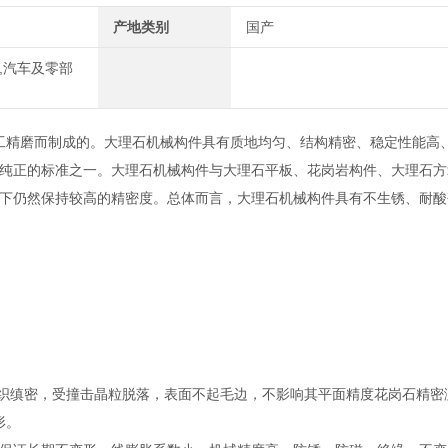
产地类别
国产
舶,汽车及零部
工精磨而制成的。大理石机械构件具有质地均匀、结构精密、稳定性能高
纯正的标准之一。大理石机械构件与大理石平板、花岗岩构件、大理石方
下仍然保持较高的精密度。总体而言，大理石机械构件具有不生锈、耐酸
组织缜密，受撞击晶粒脱落，表面不起毛边，不影响其平面精度花岗石精密
形。