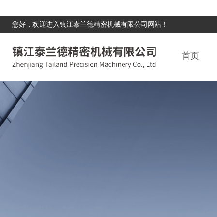
您好，欢迎进入镇江泰兰德精密机械有限公司网站！
首页