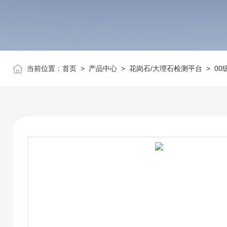
当前位置：
首页
>
产品中心
>
花岗石/大理石检测平台
>
00