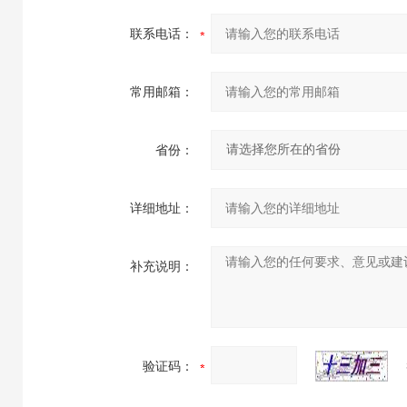
联系电话：
常用邮箱：
省份：
详细地址：
补充说明：
验证码：