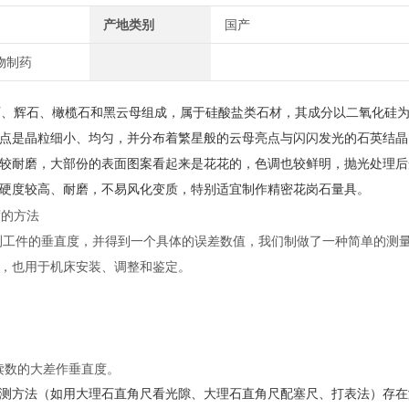
产地类别
国产
生物制药
、辉石、橄榄石和黑云母组成，属于硅酸盐类石材，其成分以二氧化硅为主
点是晶粒细小、均匀，并分布着繁星般的云母亮点与闪闪发光的石英结晶
较耐磨，大部份的表面图案看起来是花花的，色调也较鲜明，抛光处理后
硬度较高、耐磨，不易风化变质，特别适宜制作精密花岗石量具。
度的方法
测工件的垂直度，并得到一个具体的误差数值，我们制做了一种简单的测
，也用于机床安装、调整和鉴定。
数的大差作垂直度。
测方法（如用大理石直角尺看光隙、大理石直角尺配塞尺、打表法）存在