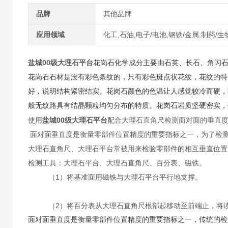
品牌
其他品牌
应用领域
化工,石油,电子/电池,钢铁/金属,制药/
盐城00级大理石平台
花岗石化学成分主要由石英、长石、角闪石
花岗石石材是没有彩色条纹的，只有彩色斑点状花纹，花纹的特
好，说明结构紧密结实。花岗石颜色的色温让人感觉较冷而硬，
般无纹路具有结晶颗粒均匀分布的特质。花岗石岩质坚硬密实，
使用
盐城00级大理石平台
配合大理石直角尺检测面对面的垂直
面对面垂直度是衡量零部件位置精度的重要指标之一，为了检
大理石直角尺、大理石平台常被用来检验零部件的相互垂直位置
检测工具：大理石平台、大理石直角尺、百分表、磁铁。
（1）将基准面用磁铁与大理石平台平行地支撑。
（2）将百分表从大理石直角尺根部起移动至前端止，将读
面对面垂直度是衡量零部件位置精度的重要指标之一，传统的检