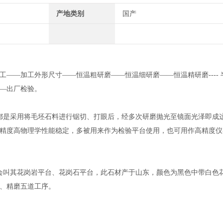
产地类别
国产
——加工外形尺寸——恒温粗研磨——恒温细研磨——恒温精研磨----
—出厂检验。
统都是采用将毛坯石料进行锯切、打眼后，经多次研磨抛光至镜面光泽即成
精度高物理学性能稳定，多被用来作为检验平台使用，也可用作高精度仪
会叫其花岗岩平台、花岗石平台，此石材产于山东，颜色为黑色中带白色花
、精磨五道工序。