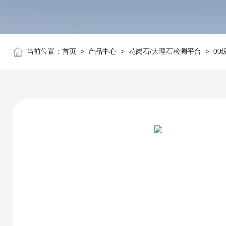
当前位置：
首页
>
产品中心
>
花岗石/大理石检测平台
>
00