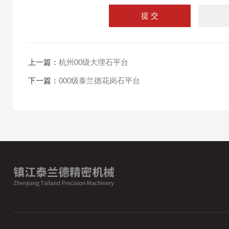
上一篇：
杭州00级大理石平台
下一篇：
000级泰兰德花岗石平台