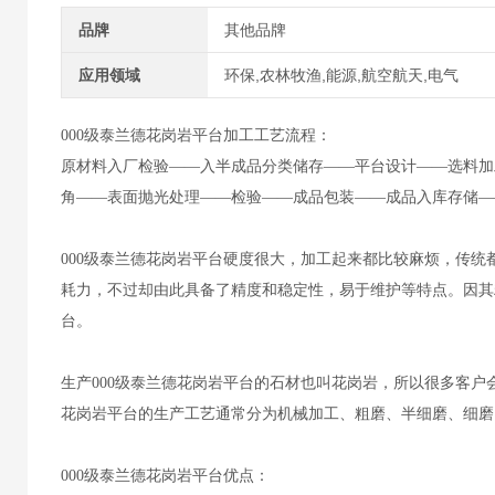
品牌
其他品牌
应用领域
环保,农林牧渔,能源,航空航天,电气
000级泰兰德花岗岩平台加工工艺流程：
原材料入厂检验——入半成品分类储存——平台设计——选料加工
角——表面抛光处理——检验——成品包装——成品入库存储—
000级泰兰德花岗岩平台硬度很大，加工起来都比较麻烦，传
耗力，不过却由此具备了精度和稳定性，易于维护等特点。因其
台。
生产000级泰兰德花岗岩平台的石材也叫花岗岩，所以很多客户
花岗岩平台的生产工艺通常分为机械加工、粗磨、半细磨、细磨
000级泰兰德花岗岩平台优点：