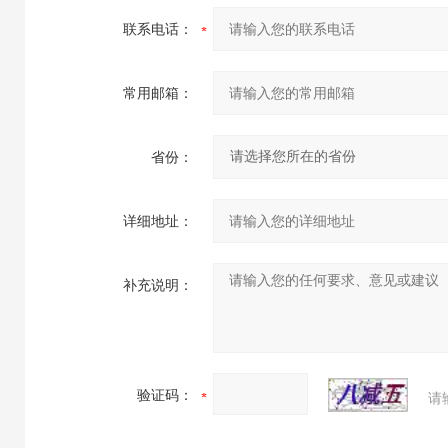
联系电话：
常用邮箱：
省份：
详细地址：
补充说明：
验证码：
请