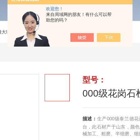
欢迎您！
来自局域网的朋友！有什么可以帮
助您的吗？
级大理石/花岗石/花岗岩平台
>
000级花岗石检验平台
型号：
000级花岗
描述：
生产000级泰兰德
台，此石材产于山东，颜色
械加工、粗磨、半细磨、细