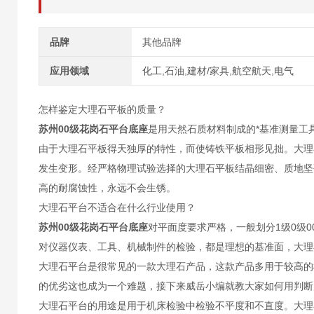
品牌
其他品牌
应用领域
化工,石油,建材/家具,航空航天,电气
怎样鉴定大理石平板的质量？
苏州00级花岗石平台底座
是用天然石质材料制成的*基准测量工
由于大理石平板得天独厚的特性，而使铸铁平板相形见拙。大理
发生变形。经严格物理试验选择的大理石平板结晶细密、质地坚硬，
高的耐腐蚀性，永远不会生锈。
大理石平台不适合在什么行业使用？
苏州00级花岗石平台底座
对平面度要求严格，一般划分1级0级
对仪器仪表、工具、机械制件的检验，都是理想的基准面，大理
大理石平台是很常见的一款大理石产品，这款产品多用于较高的
的优劣这也成为一个难题，接下来威岳小编就教大家如何用判断
大理石平台的用途是用于机床检验中检验不平度和不直度。大理