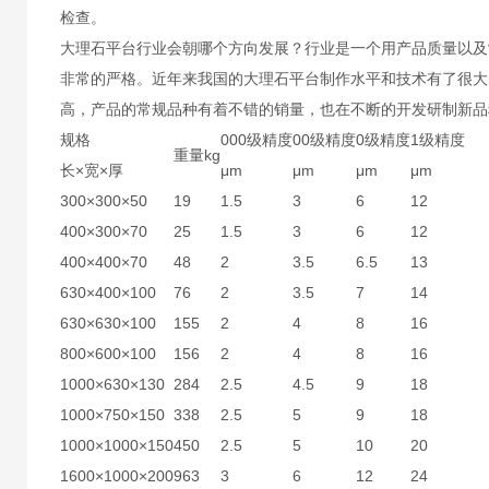
检查。
大理石平台行业会朝哪个方向发展？行业是一个用产品质量以及
非常的严格。近年来我国的大理石平台制作水平和技术有了很大
高，产品的常规品种有着不错的销量，也在不断的开发研制新
规格
000级精度
00级精度
0级精度
1级精度
重量kg
长×宽×厚
μm
μm
μm
μm
300×300×50
19
1.5
3
6
12
400×300×70
25
1.5
3
6
12
400×400×70
48
2
3.5
6.5
13
630×400×100
76
2
3.5
7
14
630×630×100
155
2
4
8
16
800×600×100
156
2
4
8
16
1000×630×130
284
2.5
4.5
9
18
1000×750×150
338
2.5
5
9
18
1000×1000×150
450
2.5
5
10
20
1600×1000×200
963
3
6
12
24