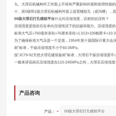
九、大理石机械构件工作面上不得有严重影响外观和使用性能的
十、若0级和1级大理石机械构件面上设置螺纹孔（或沟槽），
00级大理石打孔模组平台
什么叫压缩强度，石材的抗压性？
压缩强度是指岩石在单向压缩情况下的抗破坏能力。压缩强度的大小表
标准大气压=760毫米汞柱=76厘米汞柱=1.013×105帕斯卡=10.
为了确保标准大气压是一个定值，1954年第十届国际计量大会决议声
材"标准，干燥压缩强度不小于60.0MPa。
按“JC79-92天然大理石建筑板材"标准，大理石干燥压缩强度不小于
一般来讲花岗石压缩强度在110-245MPa之间，大理石压缩强度在
产品咨询
产品：