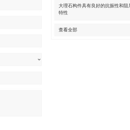
大理石构件具有良好的抗振性和阻
特性
查看全部