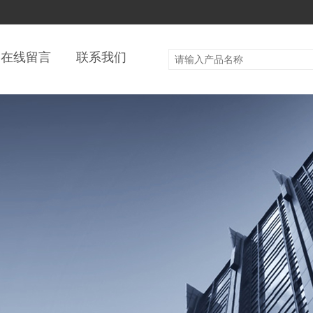
在线留言
联系我们