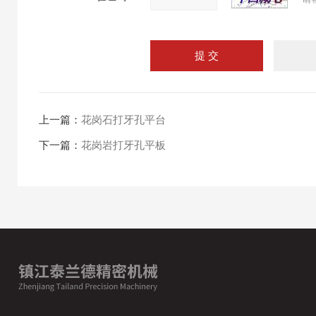
上一篇：
花岗石打牙孔平台
下一篇：
花岗岩打牙孔平板