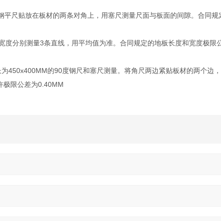
，将钢平尺贴放在板材的两条对角上，用塞尺测量尺面与板面的间隙。合同规
宽度分别测量3条直线，用平均值为准。合同规定的地板长度和宽度极限公差
长为450x400MM的90度钢尺和塞尺测量。将角尺两边紧贴板材的两个边
限公差为0.40MM