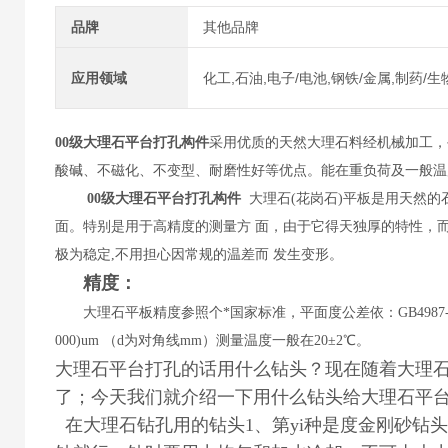
品牌
其他品牌
应用领域
化工,石油,电子/电池,钢铁/金属,制药/
00级大理石平台打孔构件
采用优质的天然大理石料经机械加工，
酸碱、不磁化、不变型、耐磨性好等优点。能在重负荷及一般温
00级大理石平台打孔构件
大理石(花岗石)平板是用天然
面。特别是用于高精度的测量方 面，由于它得天独厚的特性，
极为稳定,不用担心因常规的温差而 发生变形。
精度：
大理石平板精度参照个*国家标准，平面度公差依：GB4987-85标 准：000级=1
000)um （d为对角线mm）测量温度一般在20±2℃。
大理石平台打孔的话用什么钻头？现在随着大理
了；今天我们就介绍一下用什么钻头给大理石平
在大理石钻孔用的钻头1、第yi种是度金刚砂钻