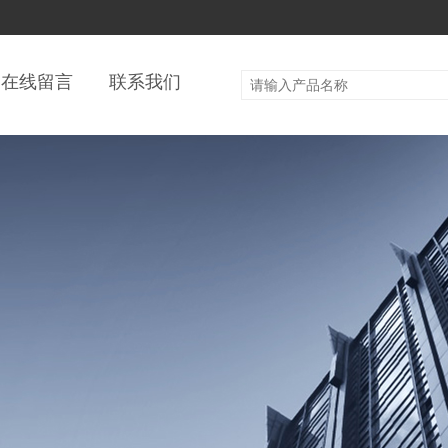
在线留言
联系我们