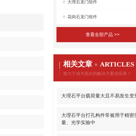
大理石龙门组件
花岗石龙门组件
查看全部产品 >>
相关文章
ARTICLES
致力于成为更好的解决方案供应商！
大理石平台载荷量大且不易发生变
大理石平台打孔构件常被用于精密
量、光学实验中