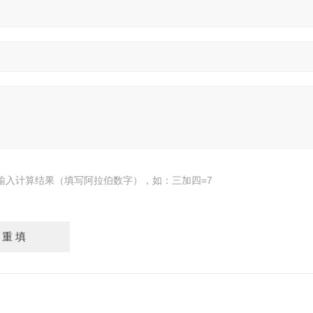
输入计算结果（填写阿拉伯数字），如：三加四=7