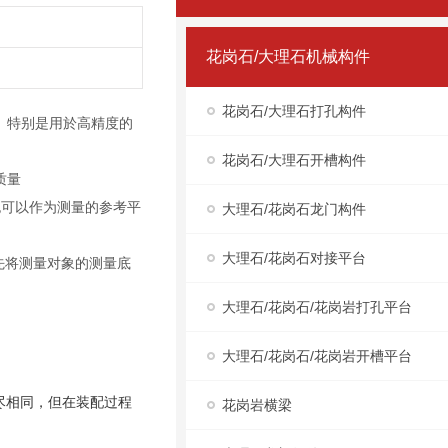
花岗石/大理石机械构件
花岗石/大理石打孔构件
。特别是用於高精度的
花岗石/大理石开槽构件
质量
也可以作为测量的参考平
大理石/花岗石龙门构件
大理石/花岗石对接平台
先将测量对象的测量底
大理石/花岗石/花岗岩打孔平台
大理石/花岗石/花岗岩开槽平台
尽相同，但在装配过程
花岗岩横梁