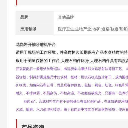
品牌
其他品牌
应用领域
医疗卫生,生物产业,地矿,道路/轨道/船舶
花岗岩开槽牙雕机平台
适用于现场的工作环境，并高度恒久长期保有产品本身精度的特
般用于测量仪器的工作台
,
大理石构件床身
,
大理石构件具有精度
开采花岗石一般用钢丝绳锯法。出现密集排眼法和火焰喷射法等新工艺。
器锯割，制得所需规格尺寸的块材、板材；用铣石机或旋床加工，成为圆
矿物质，如角闪石和云母，而呈现各种颜色，包括：褐色、红色、绿色和
耐久，不掉碎屑，不易刮伤，不怕高温。不论颜色或亮光，只要有一些养
花岗石*。合成材料常伴有不好的甚至有毒的副产品，在建筑的使用
火烧、细磨、水刀处理和喷沙。由于花岗岩中常常含有放射性物质，使用
产品咨询