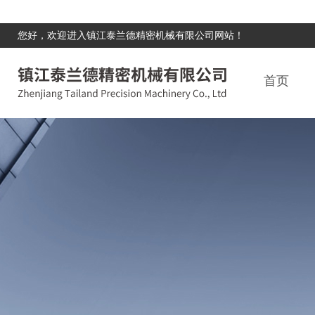
您好，欢迎进入镇江泰兰德精密机械有限公司网站！
首页