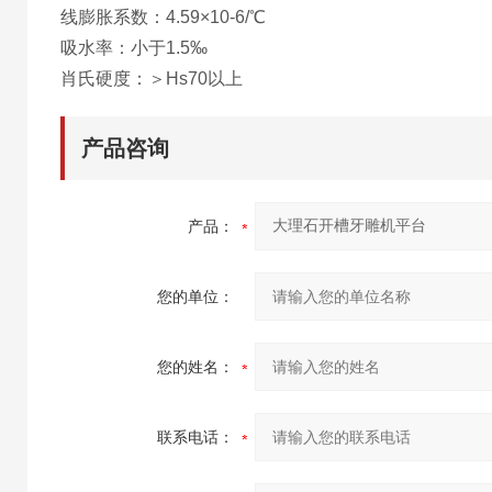
线膨胀系数：4.59×10-6/℃
吸水率：小于1.5‰
肖氏硬度：＞Hs70以上
产品咨询
产品：
您的单位：
您的姓名：
联系电话：