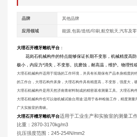
品牌
其他品牌
应用领域
能源,包装/造纸/印刷,航空航天,汽车及
大理石开槽牙雕机平台
：
花岗石机械构件的特点能够保证长期不变形，机械精度高防锈
极小，内应力*消失，不变形。抗磨蚀，耐高温，维护。物理性
大理石机械构件适用于现场的工作环境，并具有长期保有产品本身精度的
的工作台，大理石构件床身，大理石构件具有精度高，不变形，强度大，
大理石机械构件是用天然济南青材料制成的精密基准测量工具。大理石构
大理石机械构件也可以做机械试验台用途:适用于各种检验工作，精度测量
广大实验室的青睐。
适用于工业生产和实验室的测量工作。
大理石开槽牙雕机平台
比重：2870-3170kg/m3
抗压强度范围：245-254N/mm2