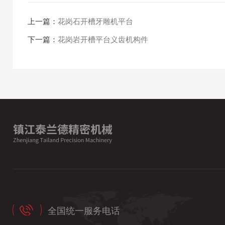
上一篇：
花岗石开槽牙雕机平台
下一篇：
花岗岩开槽平台义齿机构件
全国统一服务电话