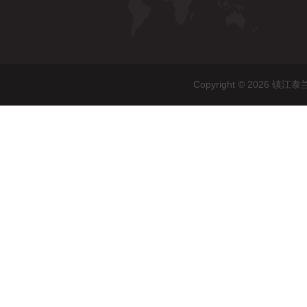
Copyright © 202