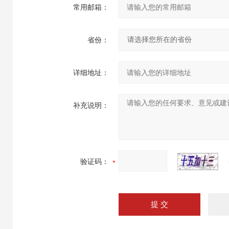
常用邮箱：
省份：
详细地址：
补充说明：
验证码：