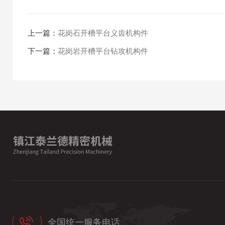
上一篇：
花岗石开槽平台义齿机构件
下一篇：
花岗岩开槽平台钻攻机构件
全国统一服务电话