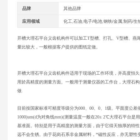
品牌
其他品牌
应用领域
化工,石油,电子/电池,钢铁/金属,制药/
开槽大理石平台义齿机构件可以加工T型槽、打孔、V型槽、燕
量比较大，一般根据客户提供的图纸定做。
开槽大理石平台义齿机构件适用于现场的工作环境，并高度恒久
用於高精度的测量方面。一般用于测量仪器的工作台，大理石构
做.
目前按国家标准可精度等级分为000、00、0、1级。平面度公差依:GB4987-85标准
1000)um(d为对角线mm)(测量温度一般在20± 2℃大
基准面。特别是用于高精度的测量方面，由于它得天独厚的特性，
远不会生锈。由于花岗石系非金属材料，*磁性反应，亦无塑性变形