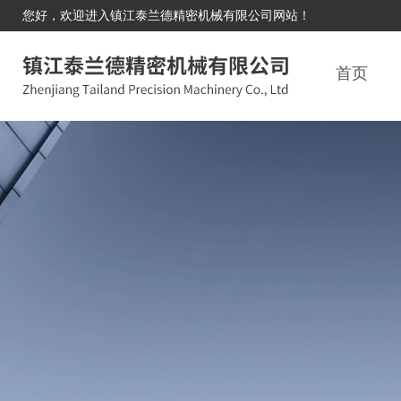
您好，欢迎进入镇江泰兰德精密机械有限公司网站！
首页