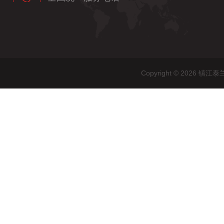
Copyright © 202