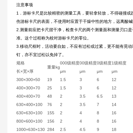
注意事项
1．游标卡尺是比较精密的测量工具，要轻拿轻放，不得碰撞或
伤游标卡尺的表面，不使用时应置于干燥中性的地方，远离酸碱
2.测量前应把卡尺揩干净，检查卡尺的两个测量面和测量刃口
准。这个过程称为校对游标卡尺的零位。
3.移动尺框时，活动要自如，不应有过松或过紧，更不能有晃
钉，亦不宜过松以免掉了。
规格
000级精度
00级精度
0级精度
1级精度
重量kg
长×宽×厚
μm
μm
μm
μm
300×300×50
19
1.5
3
6
12
400×300×70
25
1.5
3
6
12
400×400×70
48
2
3.5
6.5
13
630×400×100
76
2
3.5
7
14
630×630×100
155
2
4
8
16
800×600×100
156
2
4
8
16
1000×630×130
284
2.5
4.5
9
18