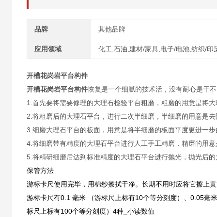
品牌
其他品牌
应用领域
化工,石油,建材/家具,电子/电池,纺织/印
开槽花岗岩平台构件
开槽花岗岩平台构件
恢复是一个细腻的技术活，没有耐心是干不
1.首先要将需要修理的大理石检验平台粗磨，粗磨的用意是将
2.将粗磨后的大理石平台，进行二次半细磨，半细磨的用意是
3.细磨大理石平台的板面，用意是将半细磨的板面平度更进一
4.将细磨带有精度的大理石平台进行人工手工精磨，精磨的用
5.将精研细磨后达到标准精度的大理石平台进行抛光，抛光后
保管方法
游标卡尺使用完毕，用棉纱擦拭干净。长期不用时应将它擦上黄
游标卡尺有0.1
毫米
（游标尺上标有10个等分刻度）、0.05毫
标尺上标有100个等分刻度）4种_小读数值