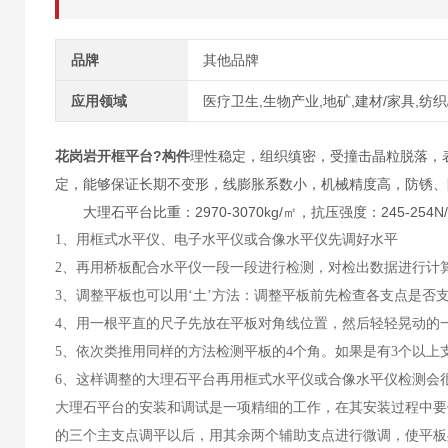
品牌
其他品牌
应用领域
医疗卫生,生物产业,地矿,建材/家具,纺织
花岗岩开框平台?构件
理性稳定，组织缜密，受撞击晶粒脱落，
定，能够保证长期不变形，线膨胀系数小，机械精度高，防锈、
大理石平台比重：2970-3070kg/㎡，抗压强度：245-254N/
1、用框式水平仪、电子水平仪或合像水平仪先调好水平
2、再用桥板配合水平仪一段一段进行检测，对检出数据进行计
3、调整平板也可以用‘土’方法：调整平板前先检查各支点是否
4、用一根平直的尺子先放在平板对角线位置，然后轻轻晃动的一
5、依次类推用同样的方法检测平板的4个角。如果是有3个以
6、这样调整的大理石平台再用框式水平仪或合像水平仪检测会
大理石平台的安装和调试是一项精细的工作，在其安装过程中要
的三个主支点调平以后，用其余两个辅助支点进行微调，使平板