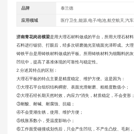
品牌
泰兰德
应用领域
医疗卫生,能源,电子/电池,航空航天,汽
济南青花岗岩横梁
是用大理石材料做成的平台，所用大理石材料
石料进行锯切、打眼后，经多次研磨抛光至镜面光泽即成。大理
铸铁平台是用铸铁材料做成的平板。所用铸铁材料为细颗料的灰
凹坑中，提高了基准体现的可靠性与稳定性。
2.分述其特点的区别：
大理石平板的特点主要是精度稳定、维护方便。这是因为：
①大理石平台组织结构稠密、表面光滑耐磨、粗糙度数值小；
②大理石经长期天然时效，内应力*消失，材质稳定，不会变形
③耐酸、耐碱、耐腐蚀、抗磁；
④不会受潮生锈，使用、维护方便；
⑤线胀系数小，受温度影响小；
⑥工作面受碰撞或划伤后，只会产生凹坑，不产生凸纹、毛刺，