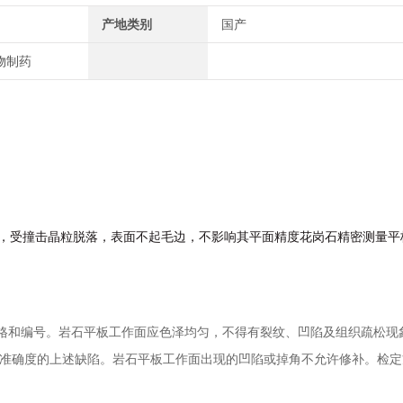
产地类别
国产
生物制药
密，受撞击晶粒脱落，表面不起毛边，不影响其平面精度花岗石精密测量平
规格和编号。岩石平板工作面应色泽均匀，不得有裂纹、凹陷及组织疏松现
准确度的上述缺陷。岩石平板工作面出现的凹陷或掉角不允许修补。检定