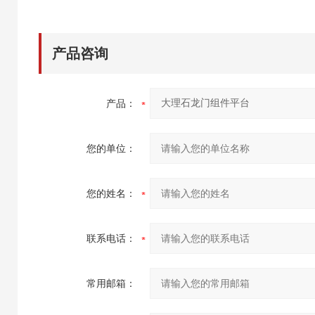
产品咨询
产品：
您的单位：
您的姓名：
联系电话：
常用邮箱：