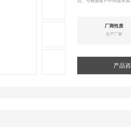
点、可根据客户不同需求加
厂商性质
生产厂家
产品咨