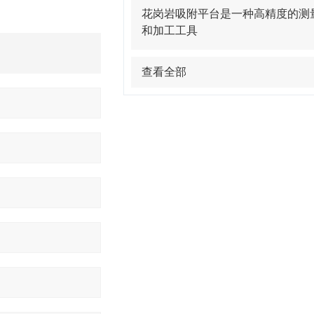
花岗岩吸附平台是一种高精度的测
和加工工具
查看全部