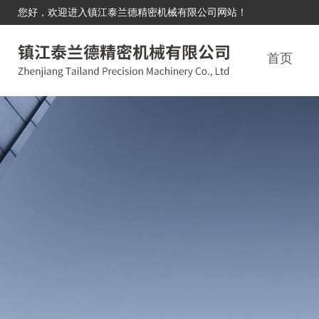
您好，欢迎进入镇江泰兰德精密机械有限公司网站！
首页