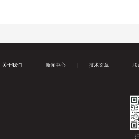
关于我们
新闻中心
技术文章
联