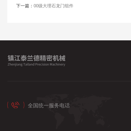
下一篇：
00级大理石龙门组件
全国统一服务电话