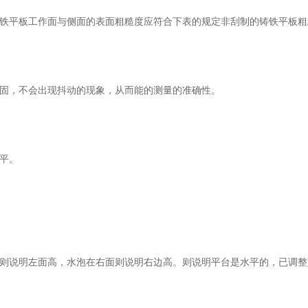
铁平板工作面与侧面的表面粗糙度应符合下表的规定非刮制的铸铁平板粗
固，不会出现抖动的现象，从而能的测量的准确性。
平。
则说明左面高，水泡在右面则说明右边高。则说明平台是水平的，已调整