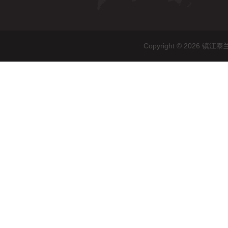
Copyright © 202