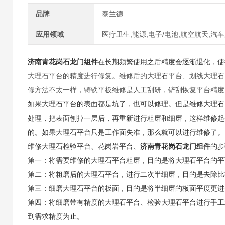
品牌
泰兰德
应用领域
医疗卫生,能源,电子/电池,航空航天,汽
济南青花岗石龙门组件
在长期频繁使用之后精度会逐渐退化，使
大理石平台的精度进行修复。维修后的大理石平台、划线大理石
修方法不太一样，铸铁平板维修是人工刮研，铲刮恢复平台精度
如果大理石平台的表面都是坑了，也可以修理。但是维修大理石
处理，把表面刨掉一层后，再重新进行粗磨和细磨，这样维修起
的。如果大理石平台只是工作面失准，那么就可以进行维修了。
维修大理石检验平台、花岗岩平台、
济南青花岗石龙门组件
的步
第一：将需要维修的大理石平台粗磨，目的是将大理石平台的平
第二：将粗磨后的大理石平台，进行二次半细磨，目的是去除比
第三：细磨大理石平台的板面，目的是将半细磨的板面平度更进
第四：将细磨带有精度的大理石平台、检验大理石平台进行手工
到需求精度为止。