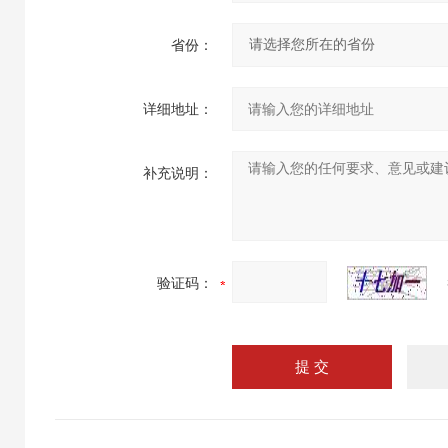
省份：
详细地址：
补充说明：
验证码：