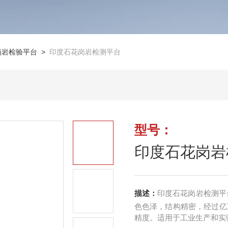
岗岩检验平台
>
印度石花岗岩检测平台
型号：
印度石花岗岩
描述：
印度石花岗岩检测平
色色泽，结构精密，经过亿
精度。适用于工业生产和实