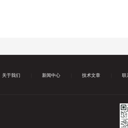
关于我们
新闻中心
技术文章
联