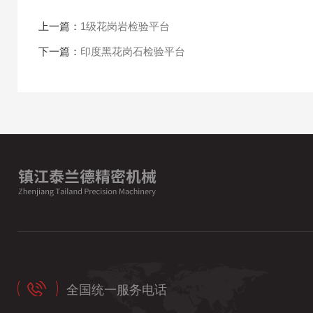
上一篇：
1级花岗岩检验平台
下一篇：
印度黑花岗石检验平台
全国统一服务电话