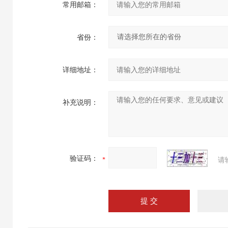
常用邮箱：
省份：
详细地址：
补充说明：
验证码：
请