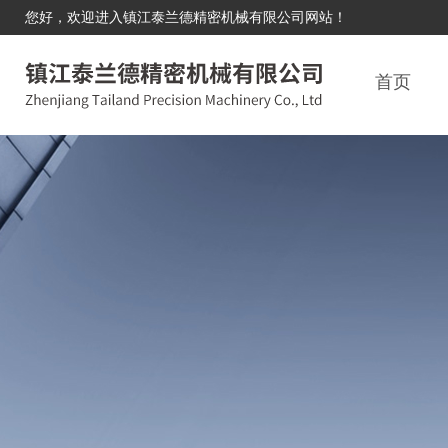
您好，欢迎进入镇江泰兰德精密机械有限公司网站！
首页