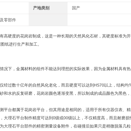
产地类别
国产
车及零部件
有高硬度的花岗岩制成，这是一种长期的天然风化石材，其硬度标准为开
据图纸进行生产和加工。
情况下，金属材料的组件不能达到理想的实际效果，因为金属材料具有热
仅经过数十亿年的自然风化老化，而且硬度可以达到HS70以上，结构均
砂和水的反复研磨，花岗岩颜色逐渐变黑，所以制成的成品颜色为黑色，
测平台都属于花岗岩平台，但其用途是相同的，适用于所有仪器仪表、精
，大理石平台制作精度可达到0级或00级以上，不仅精度高，而且耐磨损
为大理石平台部件的精密测量设备附件，在碰撞后如果只是稍微脱落几粒