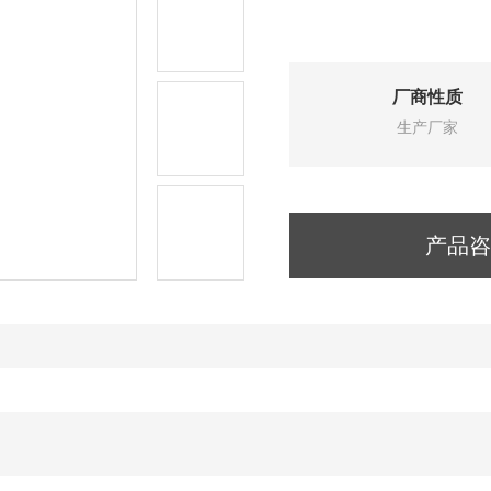
厂商性质
生产厂家
产品咨