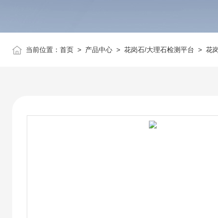
当前位置：
首页
>
产品中心
>
花岗石/大理石检测平台
>
花